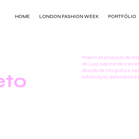
HOME
LONDON FASHION WEEK
PORTFÓLIO
Projeto de produção de im
de Luxo, explorando a esté
direção de fotografia e t
eto
sofisticação, delicadeza 