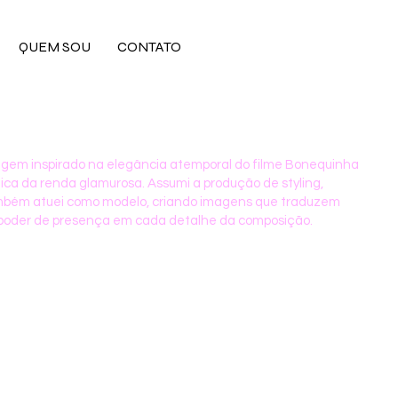
QUEM SOU
CONTATO
agem inspirado na elegância atemporal do filme Bonequinha
tica da renda glamurosa. Assumi a produção de styling,
ambém atuei como modelo, criando imagens que traduzem
e poder de presença em cada detalhe da composição.