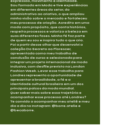
expressão, movimento e identidade.
Sou formada em Moda e tive experiências
em diferentes áreas do setor, do
administrativo ao criativo, o que ampliou
minha visão sobre o mercado e fortaleceu
meu processo de criação. Acredito em uma
moda com propósito, que conta histórias,
respeita processos e valoriza a beleza em
suas diferentes fases. Minha fé faz parte
de quem eu sou e inspira tudo o que crio.
Foi a partir desse olhar que desenvolvi a
coleção Do Secreto ao Florescer,
apresentada como meu trabalho de
conclusão de curso e selecionada para
integrar um projeto internacional de moda
inclusiva, com desfile previsto na London
Fashion Week. Levar esse trabalho para
Londres representa a oportunidade de
apresentar a brasilidade, a fé e a
identidade cultural brasileira em um dos
principais palcos da moda mundial.
Quer saber mais sobre essa trajetória e
acompanhar esse processo até Londres?
Te convido a acompanhar meu ateliê e meu
dia a dia no Instagram: @borre.atelie e
@becaborre.