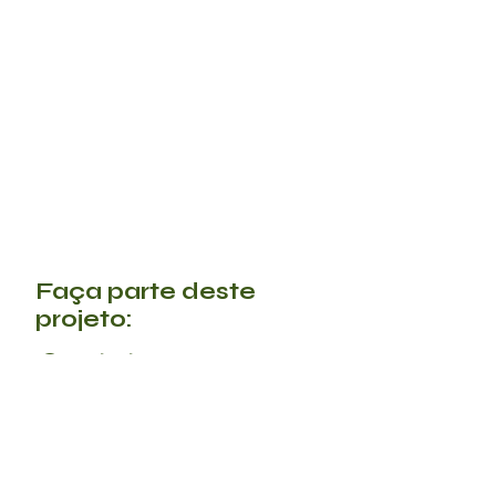
Faça parte deste
projeto:
Contato
@becaborre | @atelie.borre
Santos, SP |
rebecabarr@hotmail.com