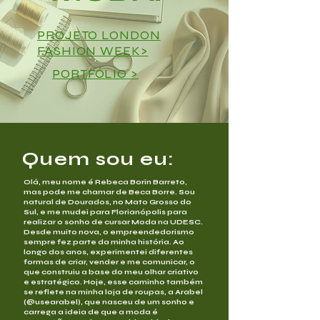
PROJETO LONDON
FASHION WEEK>
PORTFÓLIO >
Quem sou eu:
Olá, meu nome é Rebeca Borin Barreto,
mas pode me chamar de Beca Borre. Sou
natural de Dourados, no Mato Grosso do
Sul, e me mudei para Florianópolis para
realizar o sonho de cursar Moda na UDESC.
Desde muito nova, o empreendedorismo
sempre fez parte da minha história. Ao
longo dos anos, experimentei diferentes
formas de criar, vender e me comunicar, o
que construiu a base do meu olhar criativo
e estratégico. Hoje, esse caminho também
se reflete na minha loja de roupas, a Arabel
(@usearabel), que nasceu de um sonho e
carrega a ideia de que a moda é