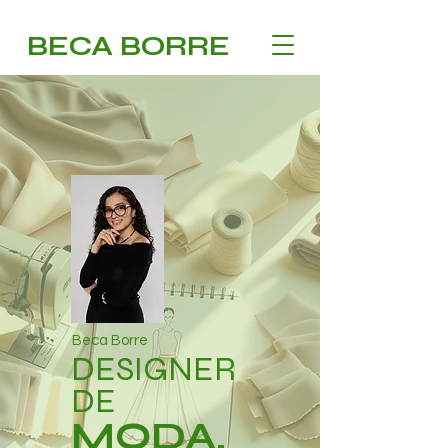
BECA BORRE
Beca Borre
DESIGNER
DE
MODA.